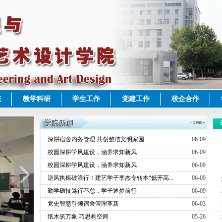
态
教学科研
学生工作
党建工作
校企合作
深耕宿舍内务管理 共创整洁文明家园
06-09
校园深耕学风建设，涵养求知新风
06-09
校园深耕学风建设，涵养求知新风
06-09
逆风执楫破浪行！建艺学子李杰专转本“低开高...
06-09
勤学砺技笃行不怠，学子逐梦前行
06-09
党史智慧引领宿舍管理革新
06-03
纸木筑万象 巧思构空间
05-26