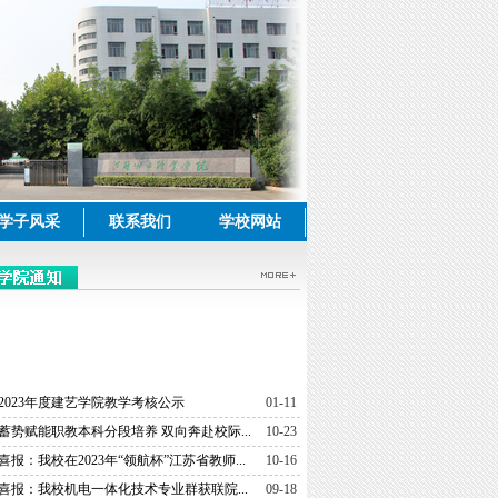
学子风采
联系我们
学校网站
2023年度建艺学院教学考核公示
01-11
蓄势赋能职教本科分段培养 双向奔赴校际...
10-23
喜报：我校在2023年“领航杯”江苏省教师...
10-16
喜报：我校机电一体化技术专业群获联院...
09-18